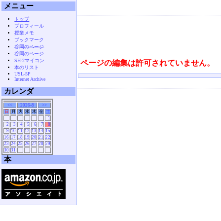
メニュー
トップ
プロフィール
授業メモ
ブックマーク
谷岡のページ
谷岡のページ
SH-2マイコン
ページの編集は許可されていません。
本のリスト
USL-5P
Internet Archive
カレンダ
<<
2026-8
>>
日
月
火
水
木
金
土
1
2
3
4
5
6
7
8
9
10
11
12
13
14
15
16
17
18
19
20
21
22
23
24
25
26
27
28
29
30
31
本