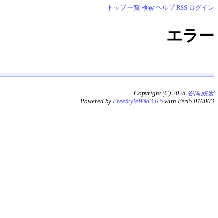
トップ
一覧
検索
ヘルプ
RSS
ログイン
エラー
Copyright (C) 2025
谷岡 政宏
Powered by
FreeStyleWiki3.6.5
with Perl5.016003