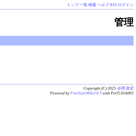
トップ
一覧
検索
ヘルプ
RSS
ログイン
管理
Copyright (C) 2025
谷岡 政宏
Powered by
FreeStyleWiki3.6.5
with Perl5.016003