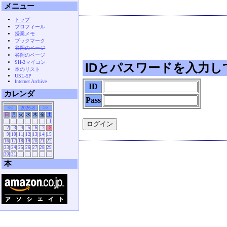
メニュー
トップ
プロフィール
授業メモ
ブックマーク
谷岡のページ
谷岡のページ
SH-2マイコン
IDとパスワードを入力し
本のリスト
USL-5P
Internet Archive
ID
カレンダ
Pass
<<
2026-8
>>
日
月
火
水
木
金
土
1
2
3
4
5
6
7
8
9
10
11
12
13
14
15
16
17
18
19
20
21
22
23
24
25
26
27
28
29
30
31
本