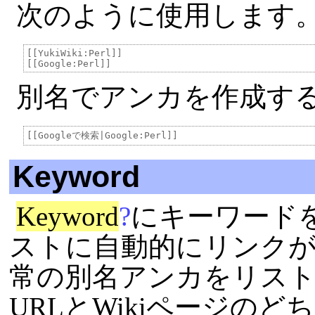
次のように使用します
[[YukiWiki:Perl]]

別名でアンカを作成す
Keyword
Keyword
?
にキーワード
ストに自動的にリンク
常の別名アンカをリス
URLとWikiページのど