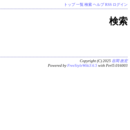
トップ
一覧
検索
ヘルプ
RSS
ログイン
検索
Copyright (C) 2025
谷岡 政宏
Powered by
FreeStyleWiki3.6.5
with Perl5.016003