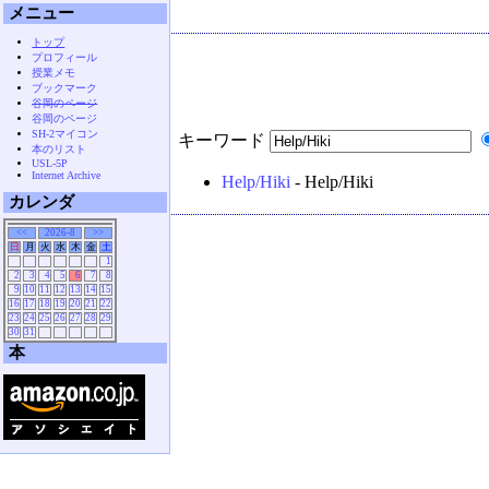
メニュー
トップ
プロフィール
授業メモ
ブックマーク
谷岡のページ
谷岡のページ
SH-2マイコン
キーワード
本のリスト
USL-5P
Internet Archive
Help/Hiki
- Help/Hiki
カレンダ
<<
2026-8
>>
日
月
火
水
木
金
土
1
2
3
4
5
6
7
8
9
10
11
12
13
14
15
16
17
18
19
20
21
22
23
24
25
26
27
28
29
30
31
本