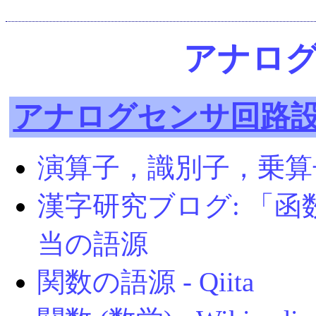
アナロ
アナログセンサ回路
演算子，識別子，乗算
漢字研究ブログ: 「
当の語源
関数の語源 - Qiita