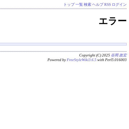
トップ
一覧
検索
ヘルプ
RSS
ログイン
エラー
Copyright (C) 2025
谷岡 政宏
Powered by
FreeStyleWiki3.6.5
with Perl5.016003