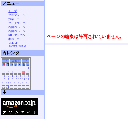
メニュー
トップ
プロフィール
授業メモ
ブックマーク
谷岡のページ
谷岡のページ
SH-2マイコン
ページの編集は許可されていません。
本のリスト
USL-5P
Internet Archive
カレンダ
<<
2026-8
>>
日
月
火
水
木
金
土
1
2
3
4
5
6
7
8
9
10
11
12
13
14
15
16
17
18
19
20
21
22
23
24
25
26
27
28
29
30
31
本