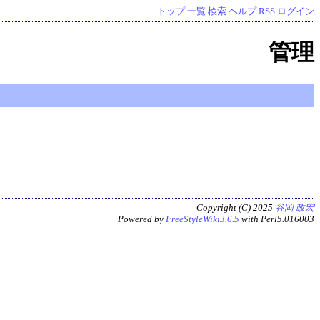
トップ
一覧
検索
ヘルプ
RSS
ログイン
管理
Copyright (C) 2025
谷岡 政宏
Powered by
FreeStyleWiki3.6.5
with Perl5.016003