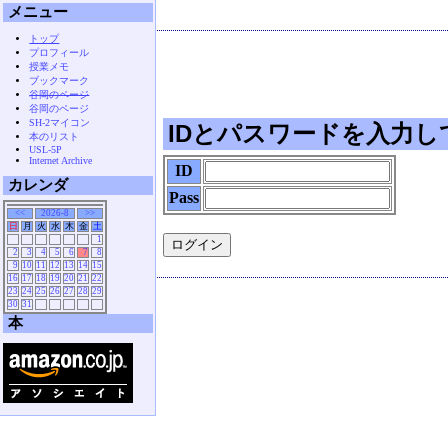
メニュー
トップ
プロフィール
授業メモ
ブックマーク
谷岡のページ
谷岡のページ
SH-2マイコン
IDとパスワードを入力し
本のリスト
USL-5P
Internet Archive
ID
カレンダ
Pass
<<
2026-8
>>
日
月
火
水
木
金
土
1
2
3
4
5
6
7
8
9
10
11
12
13
14
15
16
17
18
19
20
21
22
23
24
25
26
27
28
29
30
31
本