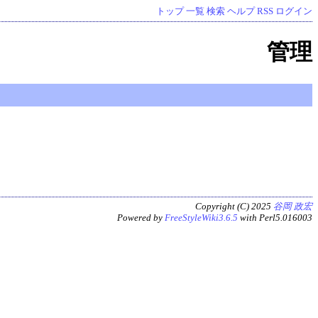
トップ
一覧
検索
ヘルプ
RSS
ログイン
管理
Copyright (C) 2025
谷岡 政宏
Powered by
FreeStyleWiki3.6.5
with Perl5.016003