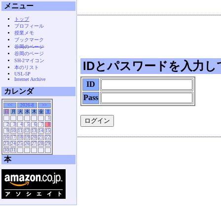
メニュー
トップ
プロフィール
授業メモ
ブックマーク
谷岡のページ
谷岡のページ
SH-2マイコン
IDとパスワードを入力し
本のリスト
USL-5P
Internet Archive
ID
カレンダ
Pass
<<
2026-8
>>
日
月
火
水
木
金
土
1
2
3
4
5
6
7
8
9
10
11
12
13
14
15
16
17
18
19
20
21
22
23
24
25
26
27
28
29
30
31
本