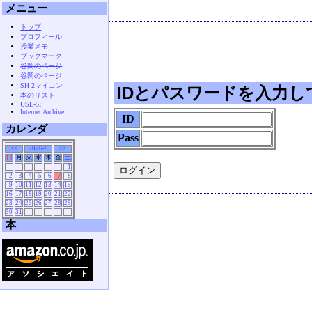
メニュー
トップ
プロフィール
授業メモ
ブックマーク
谷岡のページ
谷岡のページ
SH-2マイコン
IDとパスワードを入力し
本のリスト
USL-5P
Internet Archive
ID
カレンダ
Pass
<<
2026-8
>>
日
月
火
水
木
金
土
1
2
3
4
5
6
7
8
9
10
11
12
13
14
15
16
17
18
19
20
21
22
23
24
25
26
27
28
29
30
31
本