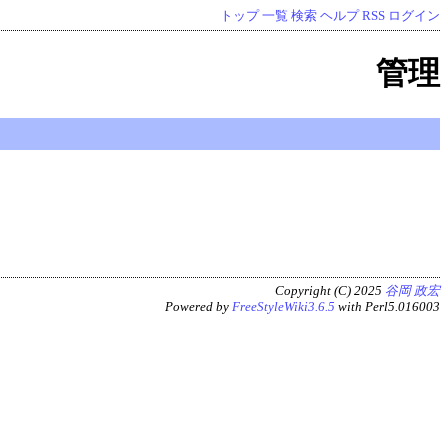
トップ
一覧
検索
ヘルプ
RSS
ログイン
管理
Copyright (C) 2025
谷岡 政宏
Powered by
FreeStyleWiki3.6.5
with Perl5.016003