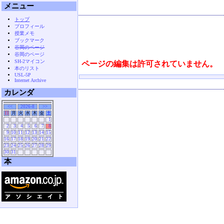
メニュー
トップ
プロフィール
授業メモ
ブックマーク
谷岡のページ
谷岡のページ
SH-2マイコン
ページの編集は許可されていません。
本のリスト
USL-5P
Internet Archive
カレンダ
<<
2026-8
>>
日
月
火
水
木
金
土
1
2
3
4
5
6
7
8
9
10
11
12
13
14
15
16
17
18
19
20
21
22
23
24
25
26
27
28
29
30
31
本