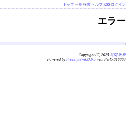
トップ
一覧
検索
ヘルプ
RSS
ログイン
エラー
Copyright (C) 2025
谷岡 政宏
Powered by
FreeStyleWiki3.6.5
with Perl5.016003