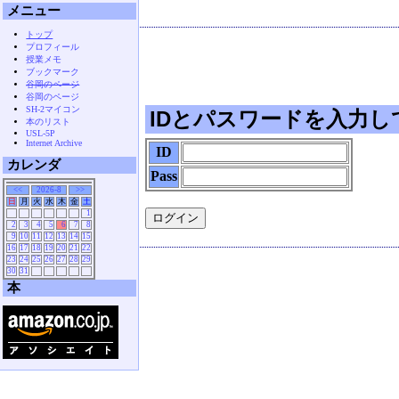
メニュー
トップ
プロフィール
授業メモ
ブックマーク
谷岡のページ
谷岡のページ
SH-2マイコン
IDとパスワードを入力し
本のリスト
USL-5P
Internet Archive
ID
カレンダ
Pass
<<
2026-8
>>
日
月
火
水
木
金
土
1
2
3
4
5
6
7
8
9
10
11
12
13
14
15
16
17
18
19
20
21
22
23
24
25
26
27
28
29
30
31
本