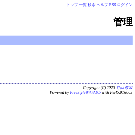
トップ
一覧
検索
ヘルプ
RSS
ログイン
管理
Copyright (C) 2025
谷岡 政宏
Powered by
FreeStyleWiki3.6.5
with Perl5.016003