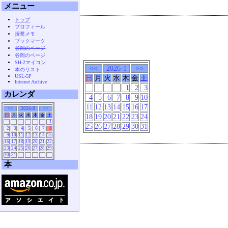
メニュー
トップ
プロフィール
授業メモ
ブックマーク
谷岡のページ
谷岡のページ
SH-2マイコン
<<
2026-1
>>
本のリスト
USL-5P
日
月
火
水
木
金
土
Internet Archive
1
2
3
カレンダ
4
5
6
7
8
9
10
11
12
13
14
15
16
17
<<
2026-8
>>
日
月
火
水
木
金
土
18
19
20
21
22
23
24
1
25
26
27
28
29
30
31
2
3
4
5
6
7
8
9
10
11
12
13
14
15
16
17
18
19
20
21
22
23
24
25
26
27
28
29
30
31
本